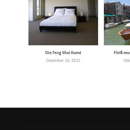
sollten
Die Feng Shui Kunst
Fleiß mu
gt kennen!
Dezember 16, 2021
Okt
20