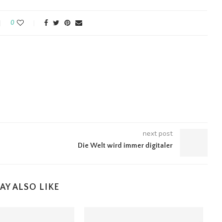
0
next post
Die Welt wird immer digitaler
AY ALSO LIKE