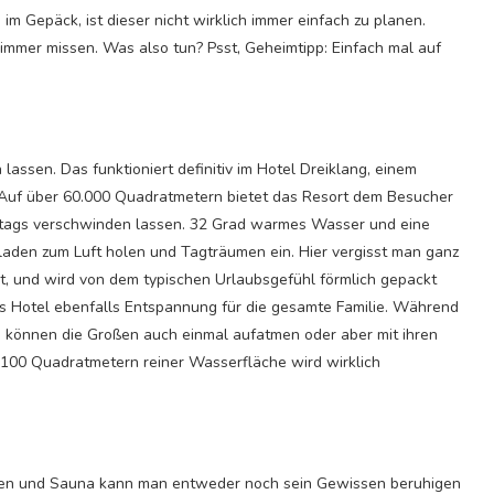
 im Gepäck, ist dieser nicht wirklich immer einfach zu planen.
immer missen. Was also tun? Psst, Geheimtipp: Einfach mal auf
assen. Das funktioniert definitiv im Hotel Dreiklang, einem
 Auf über 60.000 Quadratmetern bietet das Resort dem Besucher
ltags verschwinden lassen. 32 Grad warmes Wasser und eine
 laden zum Luft holen und Tagträumen ein. Hier vergisst man ganz
et, und wird von dem typischen Urlaubsgefühl förmlich gepackt
 das Hotel ebenfalls Entspannung für die gesamte Familie. Während
rn, können die Großen auch einmal aufatmen oder aber mit ihren
f 100 Quadratmetern reiner Wasserfläche wird wirklich
gen und Sauna kann man entweder noch sein Gewissen beruhigen