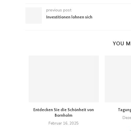
previous post
Investitionen lohnen sich
YOU M
t Wirkung
Entdecken Sie die Schönheit von
Tagung
Bornholm
20
Deze
Februar 16, 2025